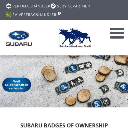
VERTRAGSHÄNDLER
SERVICEPARTNER
EV-VERTRAGSHÄNDLER
Toggl
navig
SUBARU BADGES OF OWNERSHIP